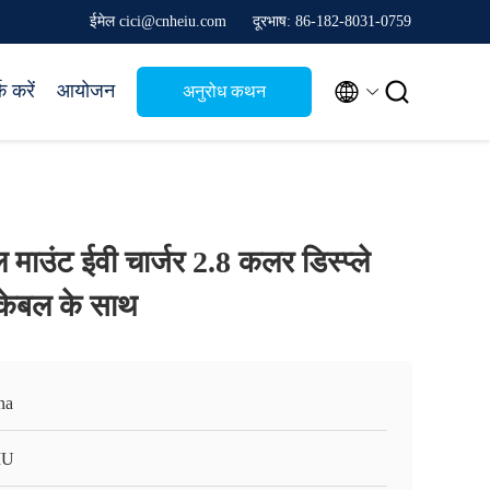
ईमेल cici@cnheiu.com
दूरभाष: 86-182-8031-0759


क करें
आयोजन
अनुरोध कथन
 माउंट ईवी चार्जर 2.8 कलर डिस्प्ले
केबल के साथ
na
IU