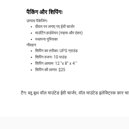
पैकिंग और शिपिंगः
उत्पाद पैकेजिंगः
दीवार पर लगाए गए ईवी चार्जर
माउंटिंग हार्डवेयर (स्क्रू और एंकर)
स्थापना पुस्तिका
नौवहन:
शिपिंग का तरीकाः UPS ग्राउंड
शिपिंग वजनः 10 पाउंड
शिपिंग आयामः 12 "x 8" x 4 "
शिपिंग की लागत: $25
टैग:
ब्लू बूथ वॉल माउंटेड ईवी चार्जर
,
वॉल माउंटेड इलेक्ट्रिक कार चार