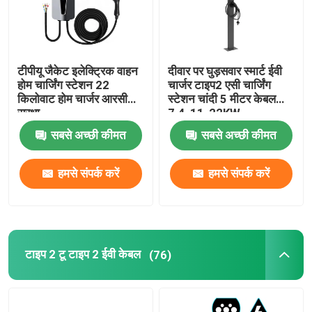
कारखाना भ्रमण
टीपीयू जैकेट इलेक्ट्रिक वाहन
दीवार पर घुड़सवार स्मार्ट ईवी
गुणवत्ता नियंत्रण
होम चार्जिंग स्टेशन 22
चार्जर टाइप2 एसी चार्जिंग
किलोवाट होम चार्जर आरसीडी
स्टेशन चांदी 5 मीटर केबल
सुरक्षा
7.4-11-22KW
संपर्क करें
सबसे अच्छी कीमत
सबसे अच्छी कीमत
समाचार
हमसे संपर्क करें
हमसे संपर्क करें
मामलों
टाइप 2 टू टाइप 2 ईवी केबल
(76)
एक उद्धरण का अनुरोध करें
पोर्टेबल ईवी चार्जर