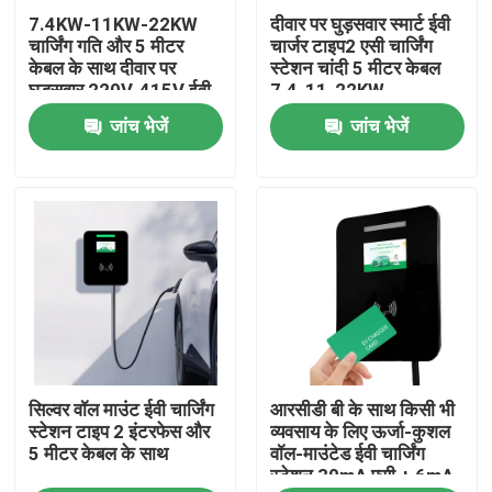
7.4KW-11KW-22KW
दीवार पर घुड़सवार स्मार्ट ईवी
चार्जिंग गति और 5 मीटर
चार्जर टाइप2 एसी चार्जिंग
कारखाना भ्रमण
केबल के साथ दीवार पर
स्टेशन चांदी 5 मीटर केबल
घुड़सवार 220V-415V ईवी
7.4-11-22KW
चार्जर
जांच भेजें
जांच भेजें
गुणवत्ता नियंत्रण
संपर्क करें
समाचार
मामलों
सिल्वर वॉल माउंट ईवी चार्जिंग
आरसीडी बी के साथ किसी भी
एक उद्धरण का अनुरोध करें
स्टेशन टाइप 2 इंटरफेस और
व्यवसाय के लिए ऊर्जा-कुशल
5 मीटर केबल के साथ
वॉल-माउंटेड ईवी चार्जिंग
स्टेशन 30mA एसी + 6mA
पोर्टेबल ईवी चार्जर