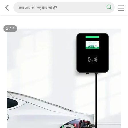
2
/
4