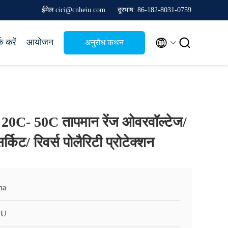
ईमेल cici@cnheiu.com
दूरभाष: 86-182-8031-0759


क करें
आयोजन
अनुरोध कथन
्जर 20C- 50C तापमान रेंज ओवरवॉल्टेज/
्किट/ रिवर्स पोलैरिटी प्रोटेक्शन
na
IU