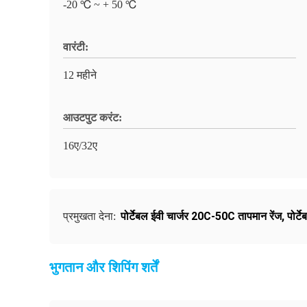
-20 ℃ ~ + 50 ℃
वारंटी:
12 महीने
आउटपुट करंट:
16ए/32ए
पोर्टेबल ईवी चार्जर 20C-50C तापमान रेंज
,
पोर्ट
प्रमुखता देना:
भुगतान और शिपिंग शर्तें