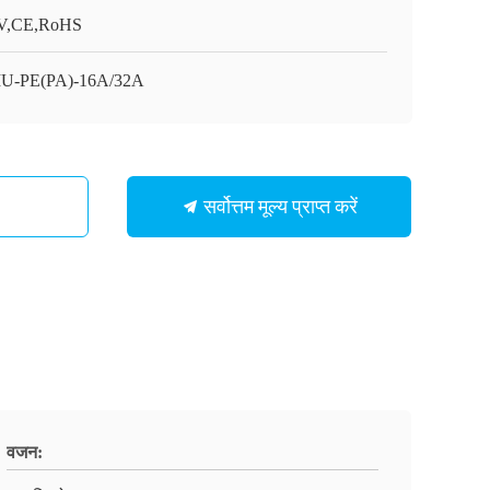
V,CE,RoHS
U-PE(PA)-16A/32A
सर्वोत्तम मूल्य प्राप्त करें
वजन: