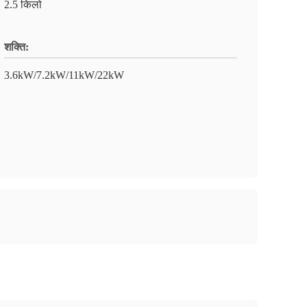
2.5 किलो
शक्ति:
3.6kW/7.2kW/11kW/22kW