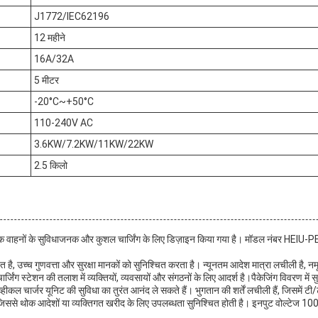
J1772/IEC62196
12 महीने
16A/32A
5 मीटर
-20°C~+50°C
110-240V AC
3.6KW/7.2KW/11KW/22KW
2.5 किलो
्रिक वाहनों के सुविधाजनक और कुशल चार्जिंग के लिए डिज़ाइन किया गया है। मॉडल नंबर HEIU-
ित है, उच्च गुणवत्ता और सुरक्षा मानकों को सुनिश्चित करता है। न्यूनतम आदेश मात्रा लचीली है, नम
र्जिंग स्टेशन की तलाश में व्यक्तियों, व्यवसायों और संगठनों के लिए आदर्श है।पैकेजिंग विवरण में
हीकल चार्जर यूनिट की सुविधा का तुरंत आनंद ले सकते हैं। भुगतान की शर्तें लचीली हैं, जिसमें ट
 है, जिससे थोक आदेशों या व्यक्तिगत खरीद के लिए उपलब्धता सुनिश्चित होती है। इनपुट वोल्टे