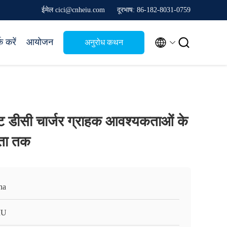
ईमेल cici@cnheiu.com
दूरभाष: 86-182-8031-0759


क करें
आयोजन
अनुरोध कथन
ट डीसी चार्जर ग्राहक आवश्यकताओं के
षमता तक
na
IU