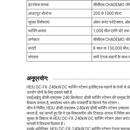
इंटरफेस मानक
सीसीएस CHADEMO जीब
आउटपुट वोल्टेज
200 से 1000 वोल्ट
सुरक्षा विशेषताएं
ओवर करंट प्रोटेक्शन, ओवर
चार्जिंग क्षमता
1,000 मील प्रति घंटे तक
कनेक्टर
सीसीएस CHADEMO जीब
वारंटी
8 साल या 150,000 मील, 
संगतता
सभी टेस्ला वाहनों के साथ 
अनुप्रयोग:
HEIU DC-FX-240kW DC चार्जिंग स्टेशन इलेक्ट्रिक वाहनों के तेजी से और क
उपयोग दोनों के लिए एकदम सही है.
एचईआईयू डीसी-एफएक्स-240 किलोवाट डीसी चार्जिंग स्टेशन की प्रमुख विशेषता
विकल्प बनाता है, कार्यालय भवन और राजमार्गों के किनारे गैस स्टेशन।
चीन में निर्मित, HEIU डीसी-एफएक्स-240kW डीसी चार्जिंग स्टेशन उच्चतम 
करता है, यह जानते हुए कि वे एक विश्वसनीय और टिकाऊ उत्पाद में निवेश कर र
सुरक्षा के लिहाज से HEIU DC-FX-240kW DC चार्जिंग स्टेशन ओवर करंट सुरक्षा,
मानकों में विश्वास दिलाता है।
इसके अतिरिक्त, HEIU DC-FX-240kW DC चार्जिंग स्टेशन टेस्ला सुपरचार्जर 