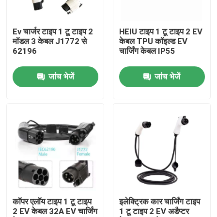
कारखाना भ्रमण
Ev चार्जर टाइप 1 टू टाइप 2
HEIU टाइप 1 टू टाइप 2 EV
मॉडल 3 केबल J1772 से
केबल TPU कॉइल्ड EV
62196
चार्जिंग केबल IP55
गुणवत्ता नियंत्रण
जांच भेजें
जांच भेजें
संपर्क करें
समाचार
मामलों
एक उद्धरण का अनुरोध करें
कॉपर एलॉय टाइप 1 टू टाइप
इलेक्ट्रिक कार चार्जिंग टाइप
2 EV केबल 32A EV चार्जिंग
1 टू टाइप 2 EV अडैप्टर
पोर्टेबल ईवी चार्जर