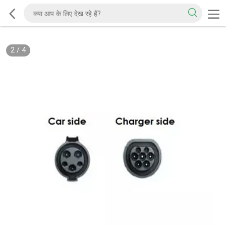
2
/
4